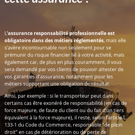
L
’assurance responsabilité professionnelle est
obligatoire dans des métiers réglementés
, mais elle
s’avère incontournable non seulement pour se
prémunir du risque financier lié à votre activité, mais
également car, de plus en plus couramment, il vous
sera demandé par vos clients de pouvoir attester de
vos garanties d’assurance, notamment pour les
métiers supportant une obligation de résultat.
Ainsi, par exemple : si le transporteur peut dans
certains cas être exonéré de responsabilité (
en cas de
force majeure, de faute du client
ou du fait d’un tiers
équivalent à la force majeure), il reste, selon l’article L.
133-1 du Code du Commerc
e, responsable “de plein
droit” en cas de détérioration ou de perte de