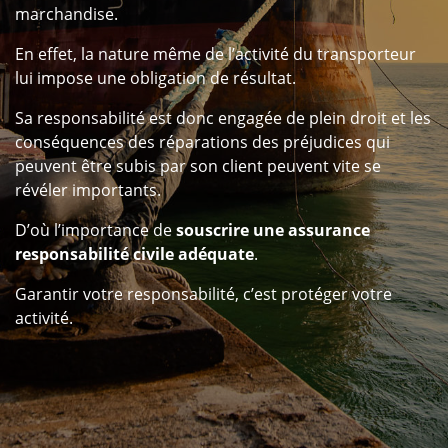
marchandise.
En effet, la nature même de l’activité du transporteur
lui impose une obligation de résultat.
Sa responsabilité est donc engagée de plein droit et les
conséquences des réparations des préjudices qui
peuvent être subis par son client peuvent vite se
révéler importants.
D’où l’importance de
souscrire une
assurance
responsabilité civile adéquate
.
Garantir votre responsabilité, c’est protéger votre
activité.