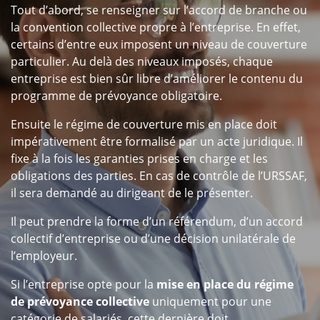
Tout d’abord, se renseigner sur l’accord de branche ou
la convention collective propre à l’entreprise. En effet,
certains d’entre eux imposent un niveau de couverture
particulier. Au delà des niveaux imposés, chaque
entreprise est bien sûr libre d’améliorer le contenu du
programme de prévoyance obligatoire.
Ensuite le régime de couverture mis en place doit
impérativement être formalisé par un acte juridique. Il
fixe à la fois les garanties prises en charge et les
obligations des parties. En cas de contrôle de l’URSSAF,
il sera demandé au dirigeant de le présenter.
Il peut prendre la forme d’un référendum, d’un accord
collectif d’entreprise ou d’une décision unilatérale de
l’employeur.
Si l’entreprise opte pour la
mise en place du régime
de prévoyance collective
uniquement pour une
catégorie de salariés, cette dernière doit