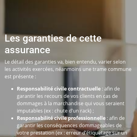
Les garanties de cette
assurance
Le détail des garanties va, bien entendu, varier selon
les activités exercées, néanmoins une trame commune
est présente :
Responsabilité civile contractuelle
: afin de
garantir les recours de vos clients en cas de
dommages à la marchandise qui vous seraient
imputables (ex : chute d’un rack) ;
Responsabilité civile professionnelle
: afin de
garantir les conséquences dommageables de
votre prestation (ex : erreur d’étiquetage sur un