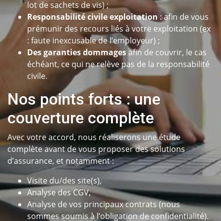
lot de sachets de vis) ;
Responsabilité civile exploitation
: afin de vous
prémunir des recours liés à votre exploitation (ex
: faute inexcusable de l’employeur) ;
Des garanties dommages
afin de couvrir, le cas
échéant, ce qui ne relève pas de la responsabilité
civile.
Nos points forts : une
couverture complète
Avec votre accord, nous réaliserons une étude
complète avant de vous proposer des solutions
d’assurance, et notamment :
Visite du/des site(s),
Analyse des CGV,
Analyse de vos principaux contrats (nous
sommes soumis à l’obligation de confidentialité).