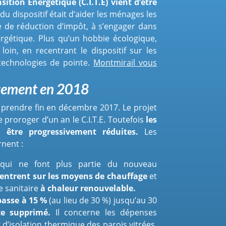
sition Énergétique (C.I.T.E) vient d’être
 du dispositif était d’aider les ménages les
 de réduction d’impôt, à s’engager dans
rgétique. Plus qu’un hobbie écologique,
oin, en recentrant le dispositif sur les
 technologies de pointe.
Montmirail vous
gement en 2018
it prendre fin en décembre 2017. Le projet
 proroger d’un an le C.I.T.E. Toutefois
les
t être progressivement réduites.
Les
nent :
 qui ne font plus partie du nouveau
centrent sur les moyens de chauffage
et
e sanitaire
à chaleur renouvelable.
passe à 15 %
(au lieu de 30 %) jusqu’au 30
te supprimé.
Il concerne les dépenses
 d’isolation thermique des parois vitrées,