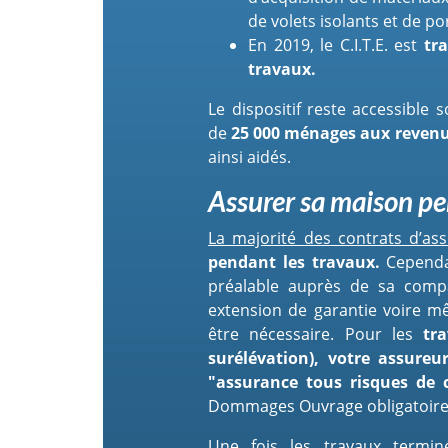
de volets isolants et de po
En 2019, le C.I.T.E. est
tr
travaux.
Le dispositif reste accessible 
de
25 000 ménages aux reven
ainsi aidés.
Assurer sa maison pe
La majorité des contrats d’as
pendant les travaux.
Cependan
préalable auprès de sa compa
extension de garantie voire 
être nécessaire. Pour les
tr
surélévation), votre assure
"assurance tous risques de 
Dommages Ouvrage obligatoire
Une fois les travaux termi