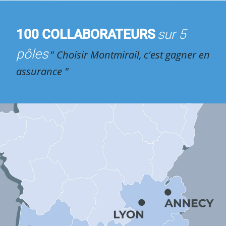
100 COLLABORATEURS
sur 5
pôles
" Choisir Montmirail,
c'est gagner en
assurance "