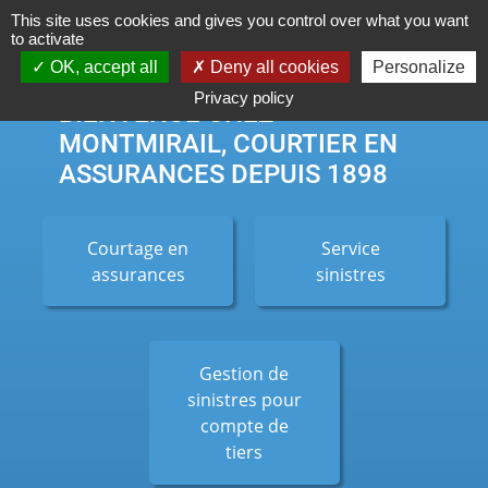
Cookies management panel
This site uses cookies and gives you control over what you want
to activate
OK, accept all
Deny all cookies
Personalize
Privacy policy
BIENVENUE CHEZ
MONTMIRAIL, COURTIER EN
ASSURANCES DEPUIS 1898
Courtage en
Service
assurances
sinistres
Gestion de
sinistres pour
compte de
tiers